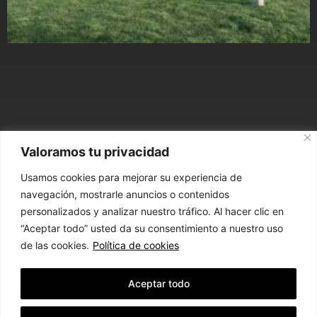
Valoramos tu privacidad
ARQUITECTURA,
Usamos cookies para mejorar su experiencia de
URBANISMO E INGENIERÍA
navegación, mostrarle anuncios o contenidos
personalizados y analizar nuestro tráfico. Al hacer clic en
“Aceptar todo” usted da su consentimiento a nuestro uso
CONTACTO
de las cookies.
Política de cookies
Aceptar todo